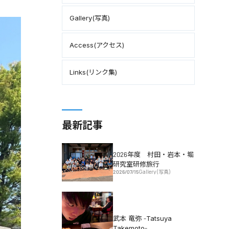
Gallery(写真)
Access(アクセス)
Links(リンク集)
最新記事
2026年度 村田・岩本・堀
研究室研修旅行
2026/07/15
Gallery(写真)
武本 竜弥 -Tatsuya
Takemoto-