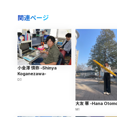
関連ページ
小金澤 慎弥 -Shinya
Koganezawa-
D3
大友 華 -Hana Otom
M1