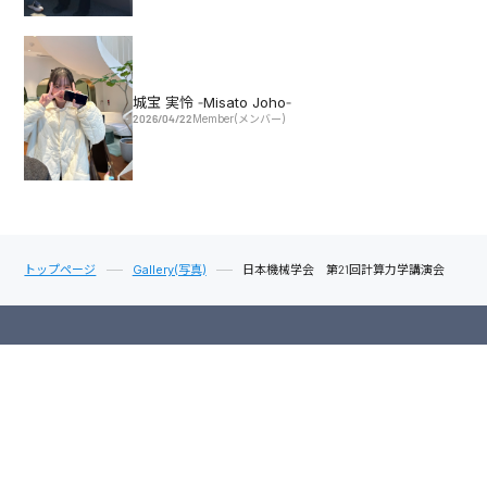
城宝 実怜 -Misato Joho-
2026/04/22
Member(メンバー)
トップページ
Gallery(写真)
日本機械学会 第21回計算力学講演会
News
Publication
Research
Member
Gallery
Access
Links