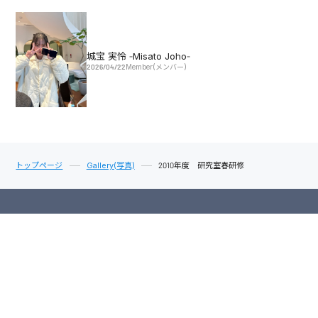
城宝 実怜 -Misato Joho-
2026/04/22
Member(メンバー)
トップページ
Gallery(写真)
2010年度 研究室春研修
News
Publication
Research
Member
Gallery
Access
Links