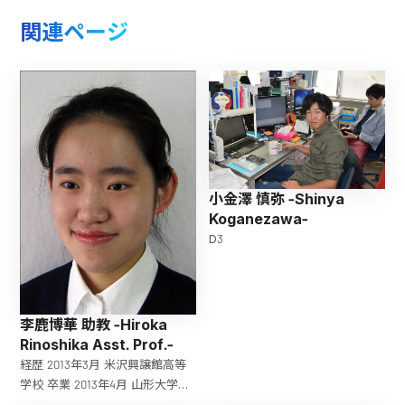
関連ページ
小金澤 慎弥 -Shinya
Koganezawa-
D3
李鹿博華 助教 -Hiroka
Rinoshika Asst. Prof.-
経歴 2013年3月 米沢興譲館高等
学校 卒業 2013年4月 山形大学工
学部機械システム工学科 入学