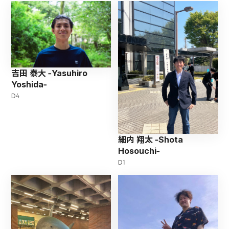
2017年3月 山形大学工学部機械シ
ステム工学科 卒業 2017年4月 山
形大学大学
吉田 泰大 -Yasuhiro
Yoshida-
D4
細内 翔太 -Shota
Hosouchi-
D1