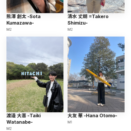
清水 丈朗 =Takero
熊澤 創太 -Sota
Shimizu-
Kumazawa-
M2
M2
渡邉 大喜 -Taiki
大友 華 -Hana Otomo-
Watanabe-
M1
M2